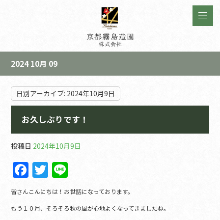
2024 10月 09
日別アーカイブ:
2024年10月9日
お久しぶりです！
投稿日
2024年10月9日
F
T
Li
a
w
n
皆さんこんにちは！お世話になっております。
c
itt
e
もう１０月、そろそろ秋の風が心地よくなってきましたね。
e
er